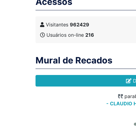
Acessos
Visitantes
962429
Usuários on-line
216
Mural de Recados
D
éns
Parabéns pelo trabalho adorei
Parabéns pelo trabalho adorei
Parabé
parab
- CLAUDIO
- maur